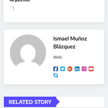
Me gusta esto:
C
a
r
g
a
Ismael Muñoz
n
Blázquez
d
o
Web:
.
.
.
RELATED STORY