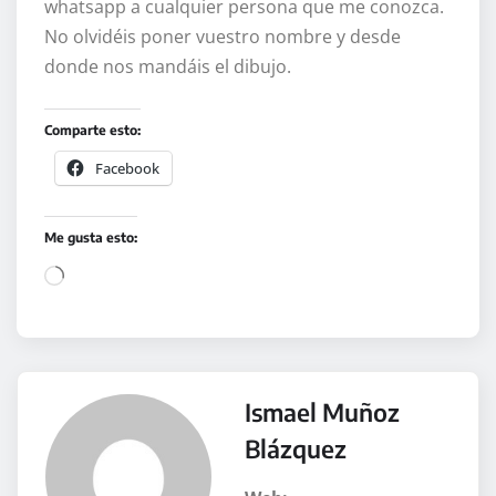
whatsapp a cualquier persona que me conozca.
No olvidéis poner vuestro nombre y desde
donde nos mandáis el dibujo.
Comparte esto:
Facebook
Me gusta esto:
C
a
r
g
a
Ismael Muñoz
n
Blázquez
d
o