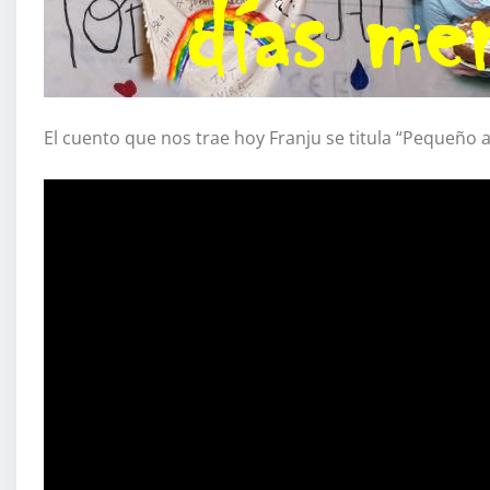
El cuento que nos trae hoy Franju se titula “Pequeño 