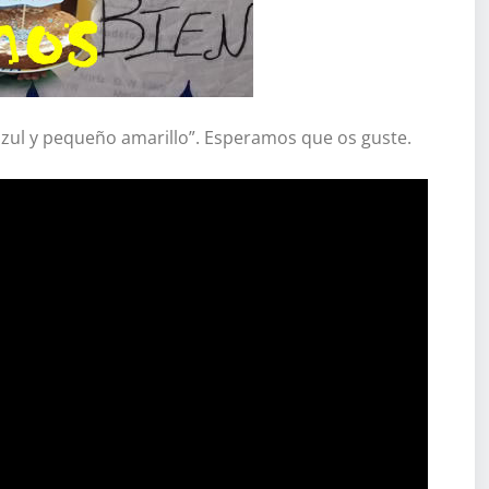
azul y pequeño amarillo”. Esperamos que os guste.