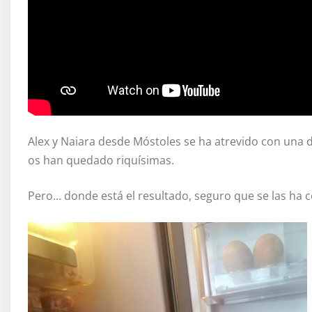
Alex y Naiara desde Móstoles se ha atrevido con una 
os han quedado riquísimas.
Pero… donde está el resultado, seguro que se las ha 