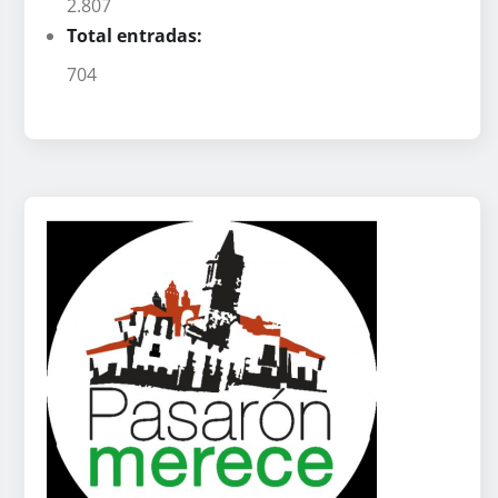
2.807
Total entradas:
704