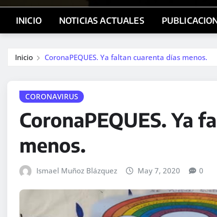
INICIO
NOTICIAS ACTUALES
PUBLICACIO
Inicio
CoronaPEQUES. Ya faltan cuarenta días menos.
CORONAVIRUS
CoronaPEQUES. Ya fal
menos.
Ismael Muñoz Blázquez
May 7, 2020
0