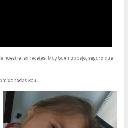
de nuestra las recetas. Muy buen trabajo, seguro que
comido todas Raul.