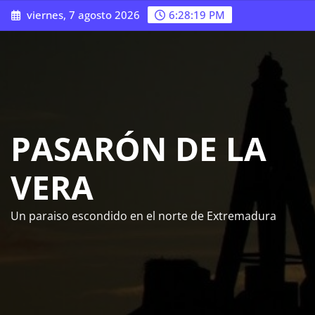
Saltar
viernes, 7 agosto 2026
6:28:21 PM
al
contenido
PASARÓN DE LA
VERA
Un paraiso escondido en el norte de Extremadura