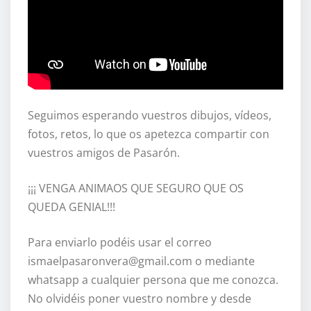
Seguimos esperando vuestros dibujos, vídeos,
fotos, retos, lo que os apetezca compartir con
vuestros amigos de Pasarón.
¡¡¡ VENGA ANIMAOS QUE SEGURO QUE OS
QUEDA GENIAL!!!
Para enviarlo podéis usar el correo
ismaelpasaronvera@gmail.com o mediante
whatsapp a cualquier persona que me conozca.
No olvidéis poner vuestro nombre y desde