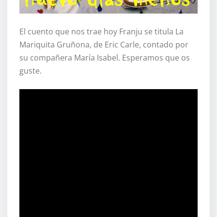
El cuento que nos trae hoy Franju se titula La
Mariquita Gruñona, de Eric Carle, contado por
su compañera María Isabel. Esperamos que os
guste.