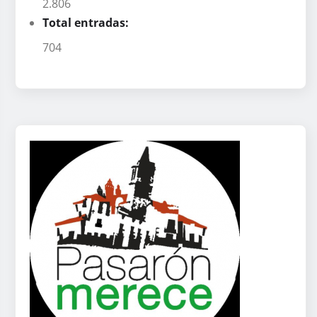
2.806
Total entradas:
704