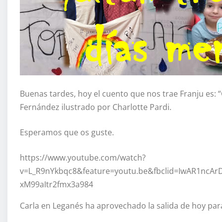
Buenas tardes, hoy el cuento que nos trae Franju es:
Fernández ilustrado por Charlotte Pardi.
Esperamos que os guste.
https://www.youtube.com/watch?
v=L_R9nYkbqc8&feature=youtu.be&fbclid=IwAR1ncA
xM99aItr2fmx3a984
Carla en Leganés ha aprovechado la salida de hoy para 