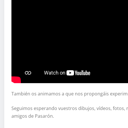
También os animamos a que nos propongáis experimen
Seguimos esperando vuestros dibujos, vídeos, fotos, 
amigos de Pasarón.