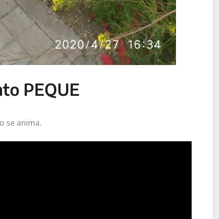
nto PEQUE
o se anima.