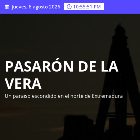
Saltar
jueves, 6 agosto 2026
10:55:52 PM
al
contenido
PASARÓN DE LA
VERA
Un paraiso escondido en el norte de Extremadura