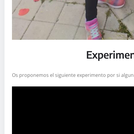
Experime
Os proponemos el siguiente experimento por si algun