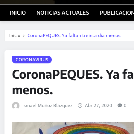
INICIO
NOTICIAS ACTUALES
PUBLICACIO
Inicio
CoronaPEQUES. Ya faltan treinta día menos.
CORONAVIRUS
CoronaPEQUES. Ya fal
menos.
Ismael Muñoz Blázquez
Abr 27, 2020
0