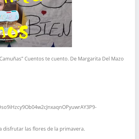
 “Camuñas” Cuentos te cuento. De Margarita Del Mazo
rDso9iHzcy9Ob04w2cJnxaqnOPyuwrAY3P9-
disfrutar las flores de la primavera.