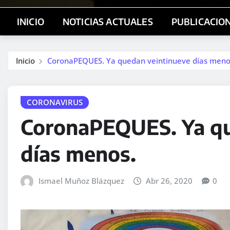
INICIO
NOTICIAS ACTUALES
PUBLICACIO
Inicio
CoronaPEQUES. Ya quedan veintinueve días meno
CORONAVIRUS
CoronaPEQUES. Ya qu
días menos.
Ismael Muñoz Blázquez
Abr 26, 2020
0