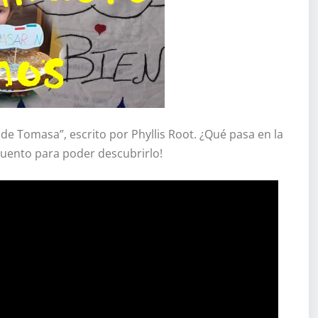
de Tomasa”, escrito por Phyllis Root. ¿Qué pasa en la
cuento para poder descubrirlo!