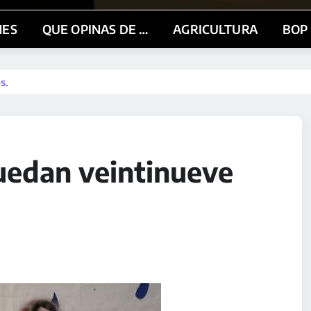
NES
QUE OPINAS DE …
AGRICULTURA
BOP
s.
edan veintinueve