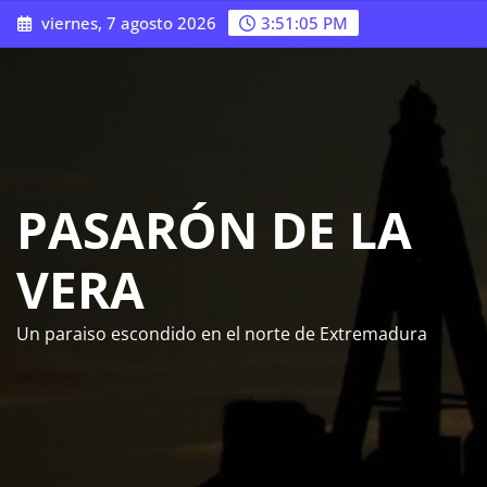
Saltar
viernes, 7 agosto 2026
3:51:07 PM
al
contenido
PASARÓN DE LA
VERA
Un paraiso escondido en el norte de Extremadura