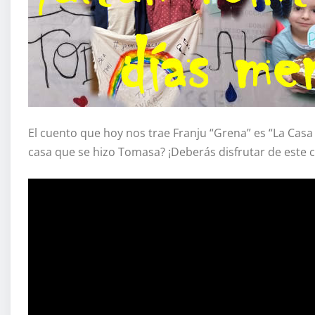
El cuento que hoy nos trae Franju “Grena” es “La Casa 
casa que se hizo Tomasa? ¡Deberás disfrutar de este 