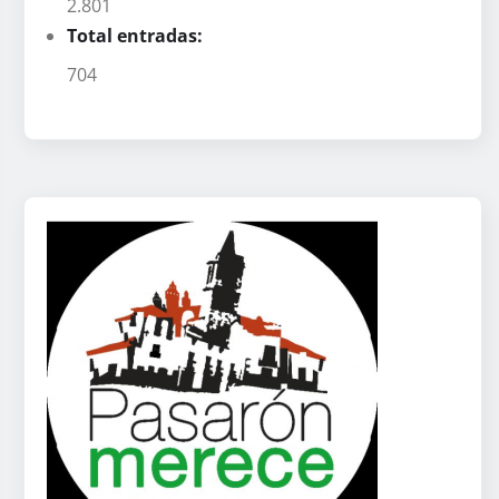
2.801
Total entradas:
704