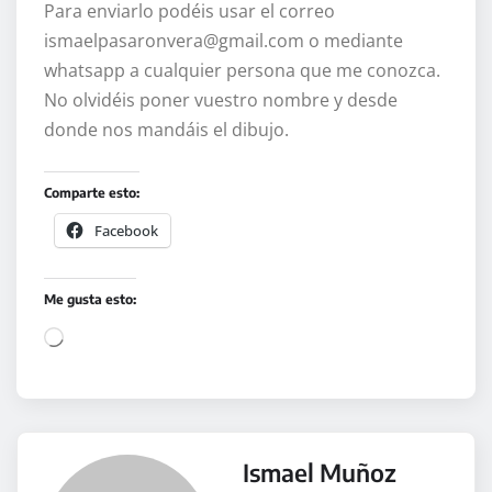
Para enviarlo podéis usar el correo
ismaelpasaronvera@gmail.com o mediante
whatsapp a cualquier persona que me conozca.
No olvidéis poner vuestro nombre y desde
donde nos mandáis el dibujo.
Comparte esto:
Facebook
Me gusta esto:
C
a
r
g
a
Ismael Muñoz
n