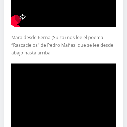
Mara desde Berna (Suiza) nos lee el poema
“Rascacielos” de Pedro Mañas, que se lee desde
abajo hasta arriba.