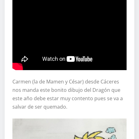
Carmen (la de Mamen y César) desde Cáceres
nos manda este bonito dibujo del Dragón que
este año debe estar muy contento pues se va a
salvar de ser quemado.