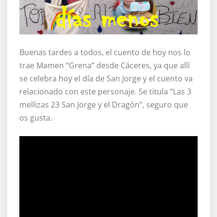
Buenas tardes a todos, el cuento de hoy nos lo
trae Mamen “Grena” desde Cáceres, ya que allí
se celebra hoy el día de San Jorge y el cuento va
relacionado con este personaje. Se titula “Las 3
mellizas 23 San Jorge y el Dragón”, seguro que
os gusta.