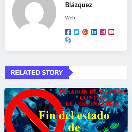
Blázquez
d
o
Web:
.
.
.
RELATED STORY