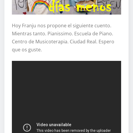
Hoy Franju nos propone el siguiente cuento.
Mientras tanto. Pianissimo. Escuela de Piano.
Centro de Musicoterapia. Ciudad Real. Espero
que os guste.