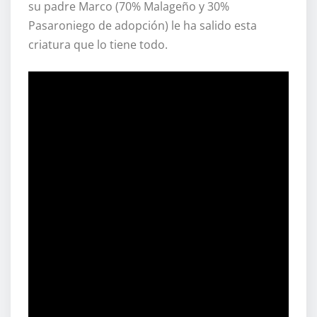
su padre Marco (70% Malageño y 30%
Pasaroniego de adopción) le ha salido esta
criatura que lo tiene todo.