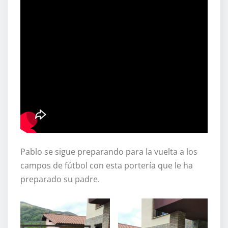
Pablo se sigue preparando para la vuelta a los
campos de fútbol con esta portería que le ha
preparado su padre.