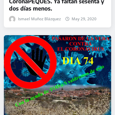
CoronaPEQUES. Ya faltan sesenta y
dos días menos.
Ismael Muñoz Blázquez
May 29, 2020