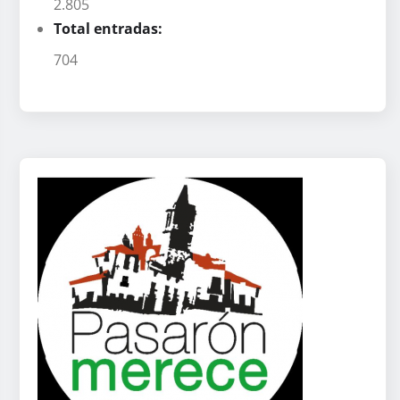
2.805
Total entradas:
704