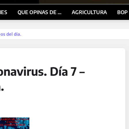
NES
QUE OPINAS DE …
AGRICULTURA
BOP
os del día.
navirus. Día 7 –
.