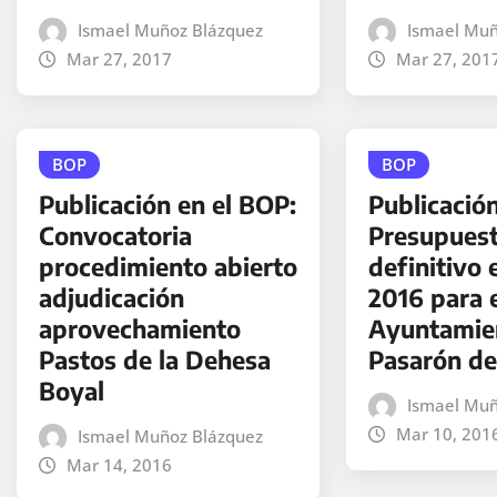
Ismael Muñoz Blázquez
Ismael Muñ
Mar 27, 2017
Mar 27, 201
BOP
BOP
Publicación en el BOP:
Publicació
Convocatoria
Presupuest
procedimiento abierto
definitivo 
adjudicación
2016 para 
aprovechamiento
Ayuntamie
Pastos de la Dehesa
Pasarón de
Boyal
Ismael Muñ
Mar 10, 201
Ismael Muñoz Blázquez
Mar 14, 2016