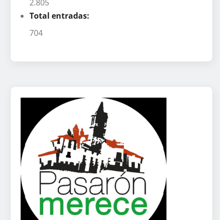
2.805
Total entradas:
704