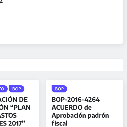
z
TO
BOP
BOP
CIÓN DE
BOP-2016-4264
ÓN “PLAN
ACUERDO de
ASTOS
Aprobación padrón
S 2017”
fiscal