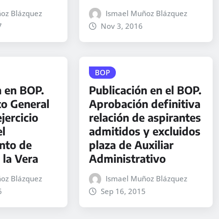
oz Blázquez
Ismael Muñoz Blázquez
7
Nov 3, 2016
BOP
n en BOP.
Publicación en el BOP.
o General
Aprobación definitiva
ejercicio
relación de aspirantes
el
admitidos y excluidos
nto de
plaza de Auxiliar
 la Vera
Administrativo
oz Blázquez
Ismael Muñoz Blázquez
6
Sep 16, 2015