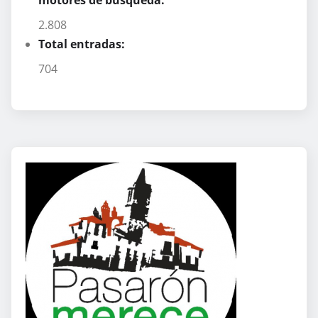
2.808
Total entradas:
704