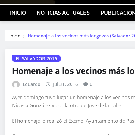
INICIO
NOTICIAS ACTUALES
PUBLICACIO
Inicio
Homenaje a los vecinos más longevos (Salvador 2
EL SALVADOR 2016
Homenaje a los vecinos más l
Eduardo
Jul 31, 2016
0
Ayer domingo tuvo lugar un homenaje a los vecinos má
Nicasia González y por la otra de José de la Calle.
El homenaje lo realizó el Excmo. Ayuntamiento de Pasa