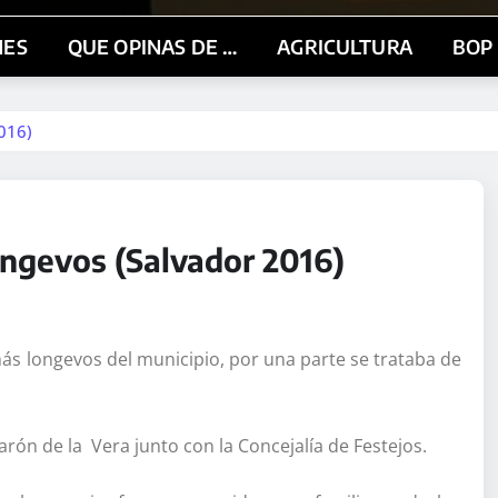
NES
QUE OPINAS DE …
AGRICULTURA
BOP
016)
ongevos (Salvador 2016)
s longevos del municipio, por una parte se trataba de
rón de la Vera junto con la Concejalía de Festejos.