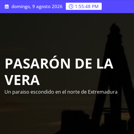
Saltar
domingo, 9 agosto 2026
1:55:49 PM
al
contenido
PASARÓN DE LA
VERA
Un paraiso escondido en el norte de Extremadura