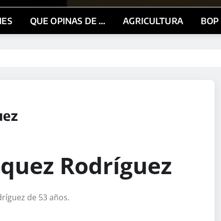
NES
QUE OPINAS DE …
AGRICULTURA
BOP
uez
zquez Rodríguez
ríguez de 53 años.