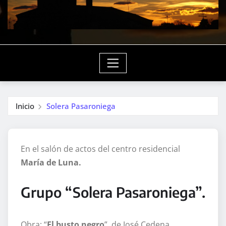
Inicio
Solera Pasaroniega
En el salón de actos del centro residencial
María de Luna.
Grupo “Solera Pasaroniega”.
Obra: “
El busto negro
”, de José Cedena.