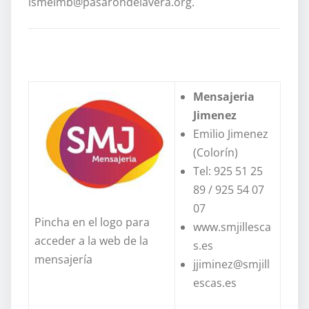
ismelmb@pasarondelavera.org.
Mensajeria
Jimenez
Emilio Jimenez
(Colorín)
Tel: 925 51 25
89 / 925 54 07
07
Pincha en el logo para
www.smjillesca
acceder a la web de la
s.es
mensajería
jjiminez@smjill
escas.es