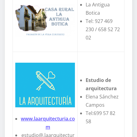
La Antigua
Botica
Tel: 927 469
230 / 658 52 72
02
Estudio de
arquitectura
Elena Sánchez
Campos
Tel:699 57 82
www.laarquitecturia.co
58
m
estudio@.laarquitectur