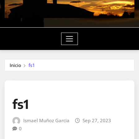
Inicio
fs1
fs1
Ismael Muñoz Garcia
Sep 27, 2023
0