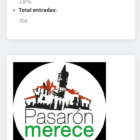
2.816
Total entradas:
704