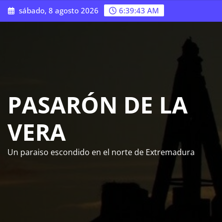
Saltar
sábado, 8 agosto 2026
6:39:44 AM
al
contenido
PASARÓN DE LA
VERA
Un paraiso escondido en el norte de Extremadura