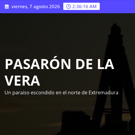
Saltar
viernes, 7 agosto 2026
2:36:17 AM
al
contenido
PASARÓN DE LA
VERA
Un paraiso escondido en el norte de Extremadura