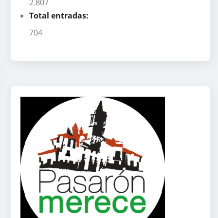
2.807
Total entradas:
704