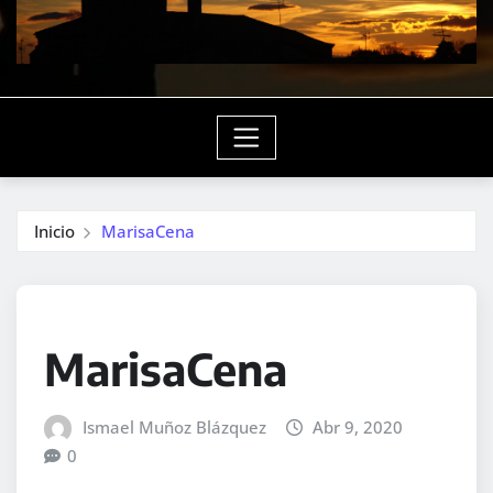
Inicio
MarisaCena
MarisaCena
Ismael Muñoz Blázquez
Abr 9, 2020
0