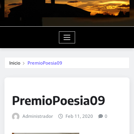
Inicio
PremioPoesia09
PremioPoesia09
Administrador
Feb 11, 2020
0