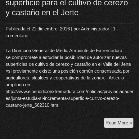
superficie para el cultivo de cerezo
vie
y castaño en el Jerte
y
sin
hab
Publicada el
21 diciembre, 2016
| por
Administrador
|
1
(mi
comentario
las
cap
La Dirección General de Medio Ambiente de Extremadura
eng
se compromete a estudiar la posibilidad de autorizar nuevas
superficies de cultivo de cerezo y castaño en el Valle del Jerte
«si previamente existe una posición común consensuada por
agricultores, alcaldes y cooperativas de la zona». Articulo
ampliado en:
http://www.elperiodicoextremadura.com/noticias/provinciacacer
es/junta-estudia-si-incrementa-superficie-cultivo-cerezo-
castano-jerte_662310.html
La
Read More »
Jun
est