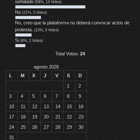
señalado
(58%, 14 Votos)
No
(21%, 5 Votos)
No, creo que la plataforma no deberá convocar actos de
protesta.
(13%, 3 Votos)
Si
(8%, 2 Votos)
Total Votos:
24
agosto 2026
L
M
X
J
V
S
D
1
2
3
4
5
6
7
8
9
10
11
12
13
14
15
16
17
18
19
20
21
22
23
24
25
26
27
28
29
30
31