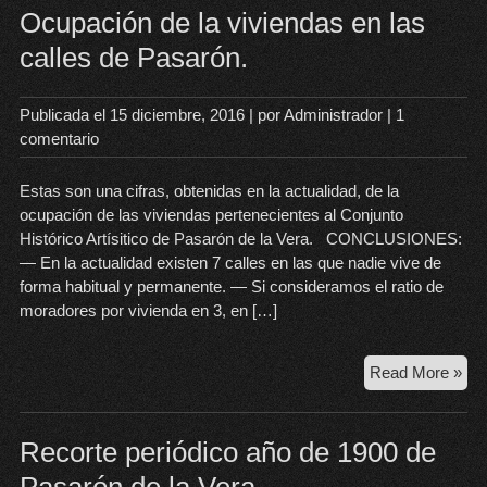
si
Ocupación de la viviendas en las
inc
calles de Pasarón.
la
sup
par
Publicada el
15 diciembre, 2016
| por
Administrador
|
1
el
comentario
cul
de
Estas son una cifras, obtenidas en la actualidad, de la
cer
ocupación de las viviendas pertenecientes al Conjunto
y
Histórico Artísitico de Pasarón de la Vera. CONCLUSIONES:
cas
— En la actualidad existen 7 calles en las que nadie vive de
en
forma habitual y permanente. — Si consideramos el ratio de
el
moradores por vivienda en 3, en […]
Jer
Ocu
Read More »
de
la
viv
Recorte periódico año de 1900 de
en