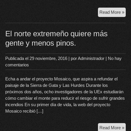
Cat
Read More »
pue
fan
de
El norte extremeño quiere más
Ext
gente y menos pinos.
Publicada el
29 noviembre, 2016
| por
Administrador
|
No hay
comentarios
Echa a andar el proyecto Mosaico, que aspira a refundar el
paisaje de la Sierra de Gata y Las Hurdes Durante los
próximos dos años, ocho investigadores de la UEx estudiarán
cómo cambiar el monte para reducir el riesgo de sufrir grandes
incendios En su primer día de vida, la web del proyecto
Mosaico recibió […]
El
Read More »