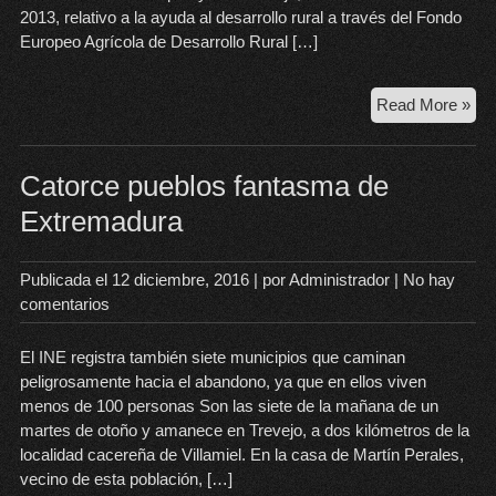
2013, relativo a la ayuda al desarrollo rural a través del Fondo
Europeo Agrícola de Desarrollo Rural […]
Ay
Read More »
pri
ins
de
Catorce pueblos fantasma de
jóv
Extremadura
agr
Ext
Publicada el
12 diciembre, 2016
| por
Administrador
|
No hay
comentarios
El INE registra también siete municipios que caminan
peligrosamente hacia el abandono, ya que en ellos viven
menos de 100 personas Son las siete de la mañana de un
martes de otoño y amanece en Trevejo, a dos kilómetros de la
localidad cacereña de Villamiel. En la casa de Martín Perales,
vecino de esta población, […]