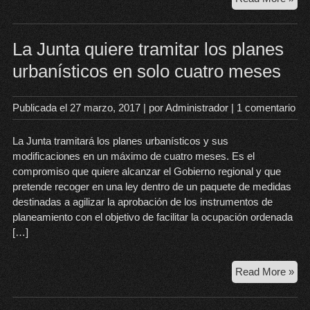
y
Ce
en
La Junta quiere tramitar los planes
Flor
urbanísticos en solo cuatro meses
Publicada el
27 marzo, 2017
| por
Administrador
|
1 comentario
La Junta tramitará los planes urbanísticos y sus
modificaciones en un máximo de cuatro meses. Es el
compromiso que quiere alcanzar el Gobierno regional y que
pretende recoger en una ley dentro de un paquete de medidas
destinadas a agilizar la aprobación de los instrumentos de
planeamiento con el objetivo de facilitar la ocupación ordenada
[…]
La
Read More »
Jun
qui