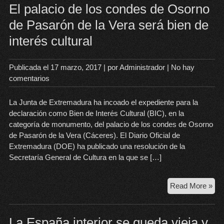
tra
El palacio de los condes de Osorno
los
de Pasarón de la Vera será bien de
pla
interés cultural
urb
en
sol
Publicada el
17 marzo, 2017
| por
Administrador
|
No hay
cua
comentarios
me
La Junta de Extremadura ha incoado el expediente para la
declaración como Bien de Interés Cultural (BIC), en la
categoría de monumento, del palacio de los condes de Osorno
de Pasarón de la Vera (Cáceres). El Diario Oficial de
Extremadura (DOE) ha publicado una resolución de la
Secretaría General de Cultura en la que se […]
El
Read More »
pal
de
los
La España interior se queda vieja y