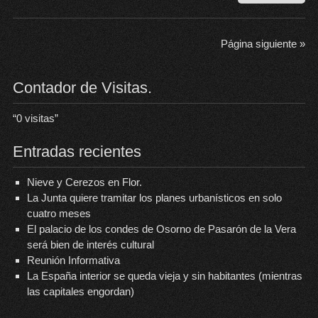
nor
ext
qui
Página siguiente »
má
gen
Contador de Visitas.
y
me
pin
“
0
visitas”
Entradas recientes
Nieve y Cerezos en Flor.
La Junta quiere tramitar los planes urbanísticos en solo
cuatro meses
El palacio de los condes de Osorno de Pasarón de la Vera
será bien de interés cultural
Reunión Informativa
La España interior se queda vieja y sin habitantes (mientras
las capitales engordan)