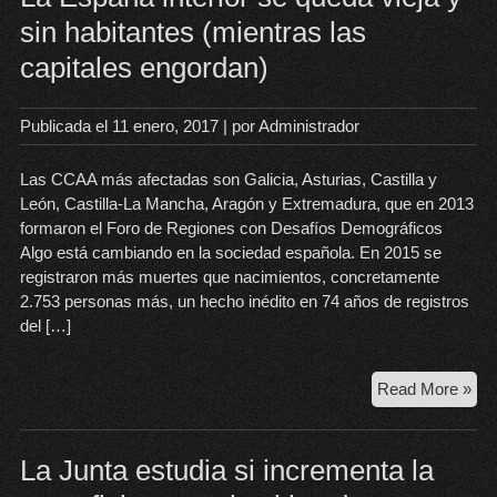
co
sin habitantes (mientras las
de
capitales engordan)
Os
de
Pas
Publicada el
11 enero, 2017
| por
Administrador
de
la
Las CCAA más afectadas son Galicia, Asturias, Castilla y
Ver
León, Castilla-La Mancha, Aragón y Extremadura, que en 2013
ser
formaron el Foro de Regiones con Desafíos Demográficos
bie
Algo está cambiando en la sociedad española. En 2015 se
de
registraron más muertes que nacimientos, concretamente
int
2.753 personas más, un hecho inédito en 74 años de registros
cult
del […]
La
Read More »
Es
inte
se
La Junta estudia si incrementa la
qu