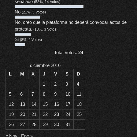
señalado
(58%, 14 Votos)
No
(21%, 5 Votos)
No, creo que la plataforma no deberá convocar actos de
protesta.
(13%, 3 Votos)
Si
(8%, 2 Votos)
Total Votos:
24
diciembre 2016
L
M
X
J
V
S
D
1
2
3
4
5
6
7
8
9
10
11
12
13
14
15
16
17
18
19
20
21
22
23
24
25
26
27
28
29
30
31
« Nov
Ene »