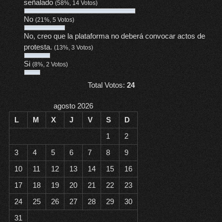
señalado
(58%, 14 Votos)
No
(21%, 5 Votos)
No, creo que la plataforma no deberá convocar actos de
protesta.
(13%, 3 Votos)
Si
(8%, 2 Votos)
Total Votos:
24
agosto 2026
L
M
X
J
V
S
D
1
2
3
4
5
6
7
8
9
10
11
12
13
14
15
16
17
18
19
20
21
22
23
24
25
26
27
28
29
30
31